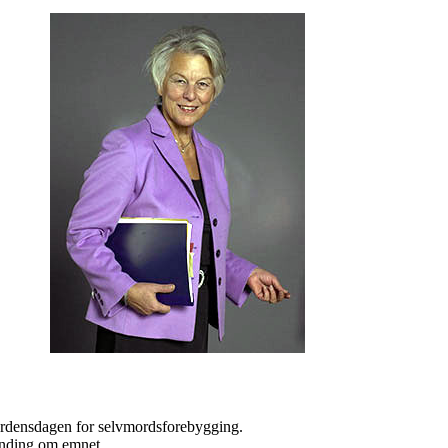
rdensdagen for selvmordsforebygging.
ending om emnet.