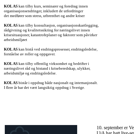
KOL AS
kan tilby kurs, seminarer og foredrag innen
organisasjonsendringer, inkludert de utfordringer
det medfører som stress, utbrenthet og andre kriser
KOL AS
kan tilby konsultasjon, organisasjonskartlegging,
rådgivning og kvalitetssikring for næringslivet innen
krisesituasjoner, katastrofeplaner og faktorer som påvirker
arbeidsmiljøet
KOL AS
kan bistå ved endringsprosesser, endringsledelse,
forståelse av roller og oppgaver.
KOL AS
kan tilby offentlig virksomhet og bedrifter i
næringslivet råd og bistand i kriseberedskap, ulykker,
arbeidsmiljø og endringsledelse.
KOL AS
bistår i oppdrag både nasjonalt og internasjonalt.
I flere år har det vært langsiktig oppdrag i Sverige.
10. september er Ve
UiA har hatt live-s