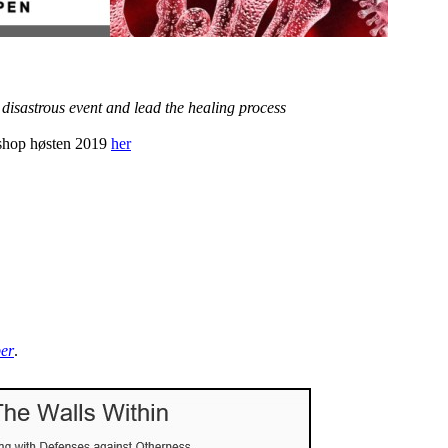
isastrous event and lead the healing process
shop høsten 2019
her
er
.